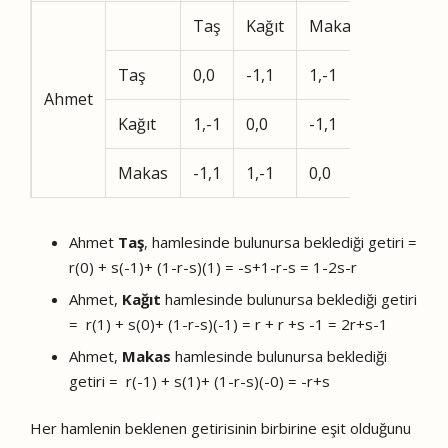
Taş
Kağıt
Makas
Taş
0,0
-1,1
1,-1
Ahmet
Kağıt
1,-1
0,0
-1,1
Makas
-1,1
1,-1
0,0
Ahmet
Taş
, hamlesinde bulunursa beklediği getiri =
r(0) + s(-1)+ (1-r-s)(1) = -s+1-r-s = 1-2s-r
Ahmet,
Kağıt
hamlesinde bulunursa beklediği getiri
= r(1) + s(0)+ (1-r-s)(-1) = r + r +s -1 = 2r+s-1
Ahmet,
Makas
hamlesinde bulunursa beklediği
getiri = r(-1) + s(1)+ (1-r-s)(-0) = -r+s
Her hamlenin beklenen getirisinin birbirine eşit olduğunu