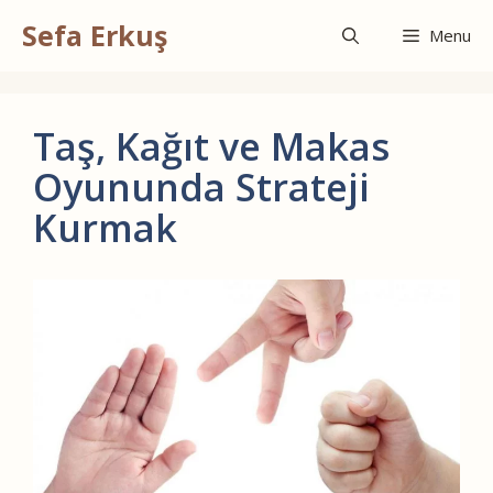
İçeriğe
Sefa Erkuş
atla
Menu
Taş, Kağıt ve Makas
Oyununda Strateji
Kurmak