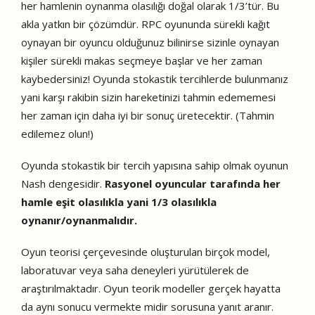
her hamlenin oynanma olasılığı doğal olarak 1/3’tür. Bu
akla yatkın bir çözümdür. RPC oyununda sürekli kağıt
oynayan bir oyuncu olduğunuz bilinirse sizinle oynayan
kişiler sürekli makas seçmeye başlar ve her zaman
kaybedersiniz! Oyunda stokastik tercihlerde bulunmanız
yani karşı rakibin sizin hareketinizi tahmin edememesi
her zaman için daha iyi bir sonuç üretecektir. (Tahmin
edilemez olun!)
Oyunda stokastik bir tercih yapısına sahip olmak oyunun
Nash dengesidir.
Rasyonel oyuncular tarafında her
hamle eşit olasılıkla yani 1/3 olasılıkla
oynanır/oynanmalıdır.
Oyun teorisi çerçevesinde oluşturulan birçok model,
laboratuvar veya saha deneyleri yürütülerek de
araştırılmaktadır. Oyun teorik modeller gerçek hayatta
da aynı sonucu vermekte midir sorusuna yanıt aranır.