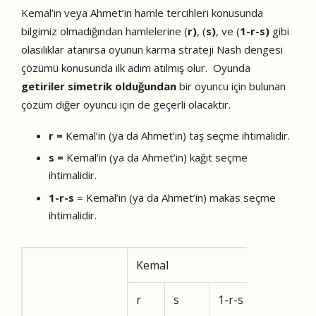
Kemal’in veya Ahmet’in hamle tercihleri konusunda
bilgimiz olmadığından hamlelerine (
r)
, (
s)
, ve (
1-r-s)
gibi
olasılıklar atanırsa oyunun karma strateji Nash dengesi
çözümü konusunda ilk adım atılmış olur. Oyunda
getiriler simetrik olduğundan
bir oyuncu için bulunan
çözüm diğer oyuncu için de geçerli olacaktır.
r =
Kemal’in (ya da Ahmet’in) taş seçme ihtimalidir.
s =
Kemal’in (ya da Ahmet’in) kağıt seçme
ihtimalidir.
1-r-s
= Kemal’in (ya da Ahmet’in) makas seçme
ihtimalidir.
Kemal
r
s
1-r-s