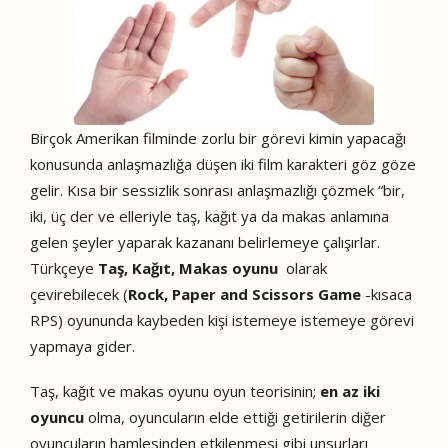
Birçok Amerikan filminde zorlu bir görevi kimin yapacağı
konusunda anlaşmazlığa düşen iki film karakteri göz göze
gelir. Kısa bir sessizlik sonrası anlaşmazlığı çözmek “bir,
iki, üç der ve elleriyle taş, kağıt ya da makas anlamına
gelen şeyler yaparak kazananı belirlemeye çalışırlar.
Türkçeye
Taş, Kağıt, Makas oyunu
olarak
çevirebilecek (
Rock, Paper and Scissors Game
-kısaca
RPS) oyununda kaybeden kişi istemeye istemeye görevi
yapmaya gider.
Taş, kağıt ve makas oyunu oyun teorisinin;
en az iki
oyuncu
olma, oyuncuların elde ettiği getirilerin diğer
oyuncuların hamlesinden etkilenmesi gibi unsurları