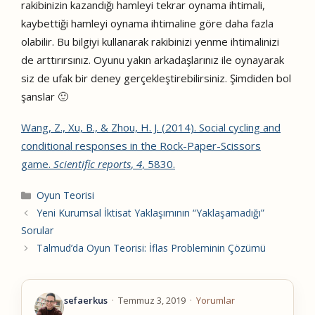
rakibinizin kazandığı hamleyi tekrar oynama ihtimali,
kaybettiği hamleyi oynama ihtimaline göre daha fazla
olabilir. Bu bilgiyi kullanarak rakibinizi yenme ihtimalinizi
de arttırırsınız. Oyunu yakın arkadaşlarınız ile oynayarak
siz de ufak bir deney gerçekleştirebilirsiniz. Şimdiden bol
şanslar 🙂
Wang, Z., Xu, B., & Zhou, H. J. (2014). Social cycling and
conditional responses in the Rock-Paper-Scissors
game.
Scientific reports
,
4
, 5830.
Kategoriler
Oyun Teorisi
Yeni Kurumsal İktisat Yaklaşımının “Yaklaşamadığı”
Sorular
Talmud’da Oyun Teorisi: İflas Probleminin Çözümü
sefaerkus
·
Temmuz 3, 2019
·
Yorumlar