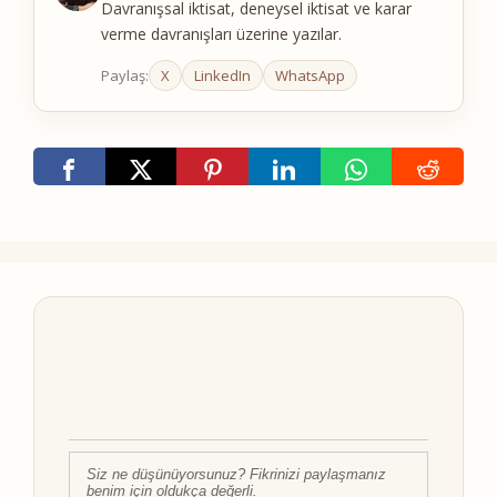
Davranışsal iktisat, deneysel iktisat ve karar
verme davranışları üzerine yazılar.
Paylaş:
X
LinkedIn
WhatsApp