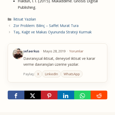
Haldun, İ. I. (2015). Mukaddime. Gnosis Digital
Publishing.
Kategoriler
İktisat Yazıları
Zor Problem: Bilinç – Saffet Murat Tura
Taş, Kağıt ve Makas Oyununda Strateji Kurmak
sefaerkus
·
Mayıs 28, 2019
·
Yorumlar
Davranışsal iktisat, deneysel iktisat ve karar
verme davranışları üzerine yazılar.
Paylaş:
X
LinkedIn
WhatsApp