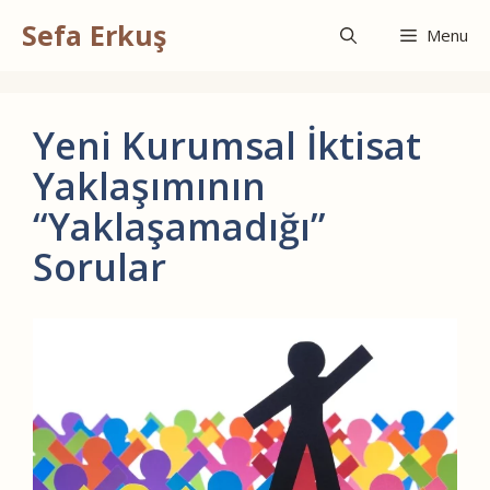
İçeriğe
Sefa Erkuş
atla
Menu
Yeni Kurumsal İktisat
Yaklaşımının
“Yaklaşamadığı”
Sorular