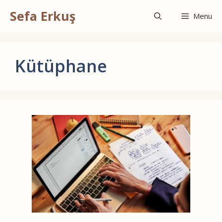
İçeriğe
Sefa Erkuş
atla
Menu
Kütüphane