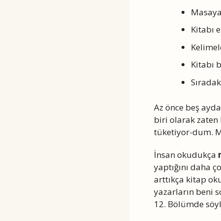
Masaya
Kitabı e
Kelimel
Kitabı b
Sıradak
Az önce beş ayda 
biri olarak zaten
tüketiyor-dum. M
İnsan okudukça
yaptığını daha ç
arttıkça kitap o
yazarların beni 
12. Bölümde söyl