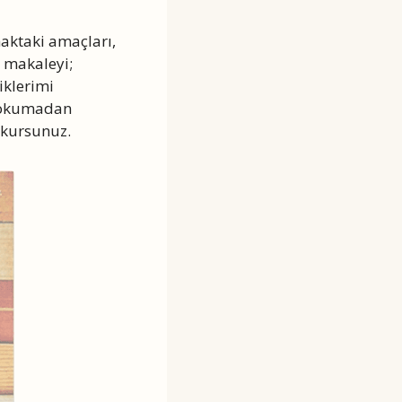
maktaki amaçları,
e makaleyi;
iklerimi
ı okumadan
okursunuz.