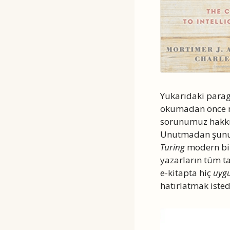
Yukarıdaki parag
okumadan önce ma
sorunumuz hakkı
Unutmadan şunu d
Turing
modern bilg
yazarların tüm ta
e-kitapta hiç
uyg
hatırlatmak iste