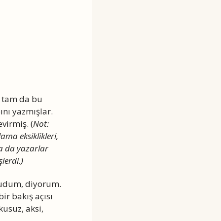
i tam da bu
ını yazmışlar.
evirmiş. (
Not:
ma eksiklikleri,
sa da yazarlar
lerdi.)
kudum, diyorum.
bir bakış açısı
usuz, aksi,