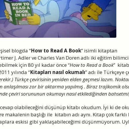
işisel blogda “
How to Read A Book
” isimli kitaptan
imer J. Adler ve Charles Van Doren adlı iki eğitim bilimc
bilmek için 80 yıl kadar önce “
How to Read a Book
” kitab
2011 yılında “
Kitapları nasıl okumalı
” adı ile Türkçeye ç
kir.) Türkçe çevirisinin yeniden elden geçmesi lazım. Noktala
en anlaşılması zor bir aktarma yapılmış . Biraz trajikomik ol
inde çeviri sorununun okumayı nasıl etkilediğinden bahsetmiş
evap olabileceğini düşünüp kitabı okudum. İyi ki de o
re makalenin başlığı ile kitabın adı aynı. Kitap çok farklı 
itaplara eskisi gibi yaklaşabileceğimi düşünmüyorum. Uyk