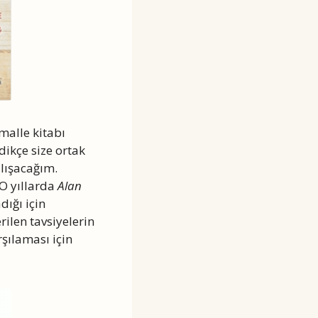
malle kitabı
ikçe size ortak
lışacağım.
O yıllarda
Alan
ığı için
rilen tavsiyelerin
rşılaması için