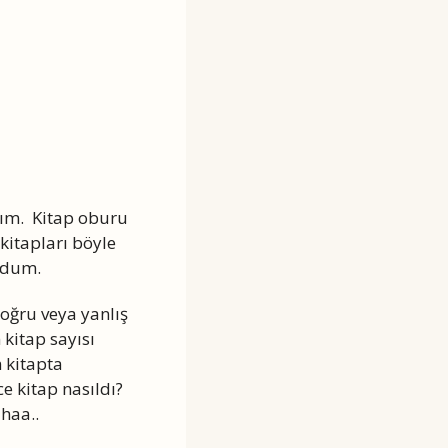
ştım. Kitap oburu
kitapları böyle
-dum.
doğru veya yanlış
kitap sayısı
 kitapta
 kitap nasıldı?
haa..