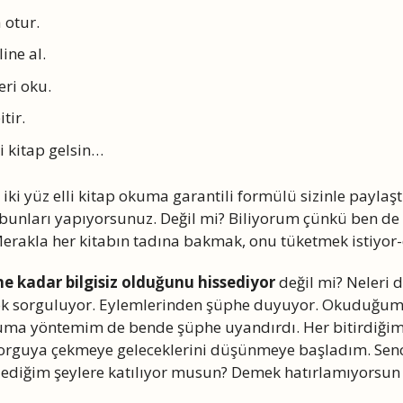
 otur.
line al.
eri oku.
itir.
i kitap gelsin…
iki yüz elli kitap okuma garantili formülü sizinle payla
 bunları yapıyorsunuz. Değil mi? Biliyorum çünkü ben de 
erakla her kitabın tadına bakmak, onu tüketmek istiyor
ne kadar bilgisiz olduğunu hissediyor
değil mi? Neleri 
ok sorguluyor. Eylemlerinden şüphe duyuyor. Okuduğum 
kuma yöntemim de bende şüphe uyandırdı. Her bitirdiğim
sorguya çekmeye geleceklerini düşünmeye başladım. Sence
ediğim şeylere katılıyor musun? Demek hatırlamıyorsun 