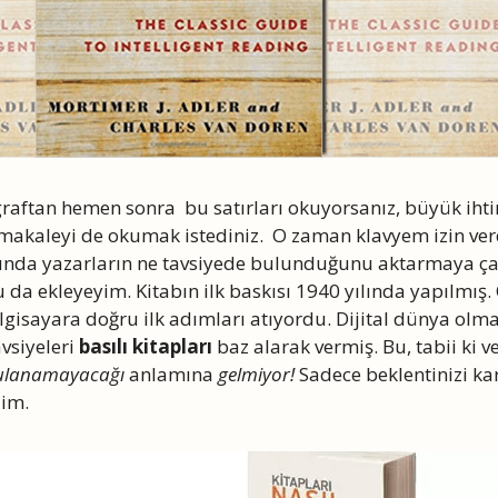
raftan hemen sonra bu satırları okuyorsanız, büyük ihti
kaleyi de okumak istediniz. O zaman klavyem izin verd
nda yazarların ne tavsiyede bulunduğunu aktarmaya ça
a ekleyeyim. Kitabın ilk baskısı 1940 yılında yapılmış. 
isayara doğru ilk adımları atıyordu. Dijital dünya olmad
vsiyeleri
basılı kitapları
baz alarak vermiş. Bu, tabii ki ve
ulanamayacağı
anlamına
gelmiyor!
Sadece beklentinizi ka
dim.