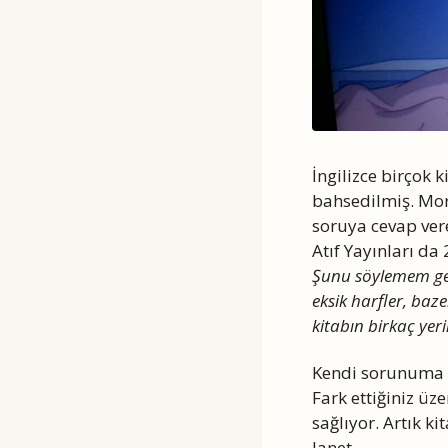
İngilizce birçok k
bahsedilmiş. Mort
soruya cevap vere
Atıf Yayınları da 
Şunu söylemem gere
eksik harfler, baz
kitabın birkaç yer
Kendi sorunuma c
Fark ettiğiniz üze
sağlıyor. Artık k
lanet…