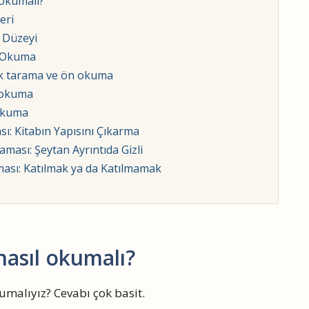
 okumalı?
eri
 Düzeyi
i Okuma
k tarama ve ön okuma
 okuma
Okuma
: Kitabın Yapısını Çıkarma
ası: Şeytan Ayrıntıda Gizli
ası: Katılmak ya da Katılmamak
 nasıl okumalı?
kumalıyız? Cevabı çok basit.