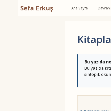
İçeriğe
Sefa Erkuş
Ana Sayfa
Davranış
atla
Kitapla
Bu yazıda ne
Bu yazıda kit
sintopik oku