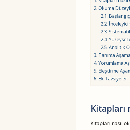
1.
Kitapları nasıl
2.
Okuma Düzeyl
2.1.
Başlangıç
2.2.
İnceleyic
2.3.
Sistemati
2.4.
Yüzeysel
2.5.
Analitik 
3.
Tanıma Aşaması
4.
Yorumlama Aşam
5.
Eleştirme Aşam
6.
Ek Tavsiyeler
Kitapları
Kitapları nasıl o