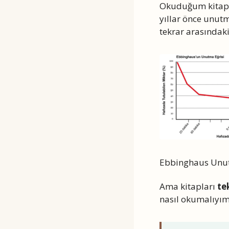
Okuduğum kitapl
yıllar önce unut
tekrar arasındaki 
Ebbinghaus Unut
Ama kitapları
te
nasıl okumalıyım?