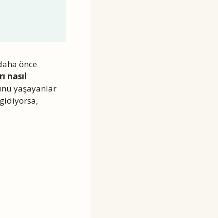
daha önce
rı nasıl
unu yaşayanlar
gidiyorsa,