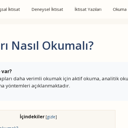
sal İktisat
Deneysel İktisat
İktisat Yazıları
Okuma N
rı Nasıl Okumalı?
 var?
apları daha verimli okumak için aktif okuma, analitik o
ma yöntemleri açıklanmaktadır.
İçindekiler
[
gizle
]