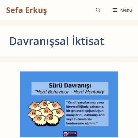
İçeriğe
Sefa Erkuş
atla
Menu
Davranışsal İktisat