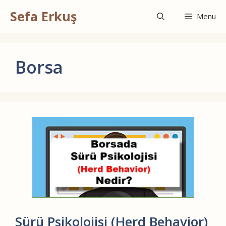
İçeriğe
Sefa Erkuş
atla
Menu
Borsa
Sürü Psikolojisi (Herd Behavior)