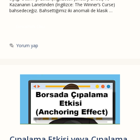
Kazananın Lanetinden (İngilizce: The Winner’s Curse)
bahsedeceğiz. Bahsettiğimiz iki anomali de klasik …
Devamını Oku
Yorum yap
Çıpalama Etkisi veya Çıpalama