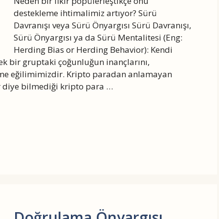
Neden bir fikir popülerleştikçe onu
destekleme ihtimalimiz artıyor? Sürü
Davranışı veya Sürü Önyargısı Sürü Davranışı,
Sürü Önyargısı ya da Sürü Mentalitesi (Eng:
Herding Bias or Herding Behavior): Kendi
rek bir gruptaki çoğunluğun inançlarını,
eme eğilimimizdir. Kripto paradan anlamayan
or diye bilmediği kripto para …
Doğrulama Önyargısı