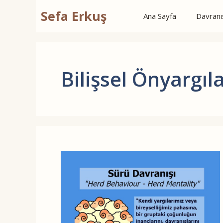
İçeriğe
Sefa Erkuş
Ana Sayfa
Davranış
atla
Bilişsel Önyargıl