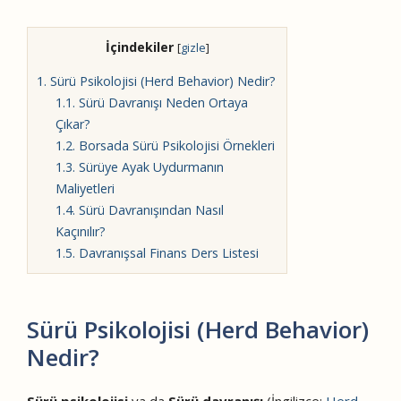
İçindekiler
[
gizle
]
1.
Sürü Psikolojisi (Herd Behavior) Nedir?
1.1.
Sürü Davranışı Neden Ortaya
Çıkar?
1.2.
Borsada Sürü Psikolojisi Örnekleri
1.3.
Sürüye Ayak Uydurmanın
Maliyetleri
1.4.
Sürü Davranışından Nasıl
Kaçınılır?
1.5.
Davranışsal Finans Ders Listesi
Sürü Psikolojisi (Herd Behavior)
Nedir?
Sürü psikolojisi
ya da
Sürü davranışı
(İngilizce:
Herd