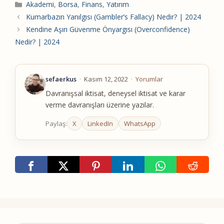
Kategoriler
Akademi
,
Borsa
,
Finans
,
Yatırım
Kumarbazın Yanılgısı (Gambler’s Fallacy) Nedir? | 2024
Kendine Aşırı Güvenme Önyargısı (Overconfidence)
Nedir? | 2024
sefaerkus
·
Kasım 12, 2022
·
Yorumlar
Davranışsal iktisat, deneysel iktisat ve karar
verme davranışları üzerine yazılar.
Paylaş:
X
LinkedIn
WhatsApp