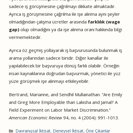
sadece iş görüşmesine çağrılmayı dikkate almaktadır.
Ayrıca iş görüşmesine çağrılma ile işe alınma aynı şeyler
olmadığından çalışma ücretler arasında
farklılık (wage
gap)
olup olmadığını ya da işe alınma oranı hakkında bilgi
vermemektedir.
Ayrıca öz geçmiş yollayarak iş başvurusunda bulunmak iş
arama yollarından sadece biridir. Diğer kanallar ile
yapılabilecek bir başvuruya dönüş farklı olabilir. Örneğin
insan kaynaklarına doğrudan başvurmak, yönetici ile yüz
yüze görüşmek işe alınmayı etkileyebilir.
Bertrand, Marianne, and Sendhil Mullainathan. “Are Emily
and Greg More Employable than Lakisha and Jamal? A
Field Experiment on Labor Market Discrimination.”
American Economic Review
94, no. 4 (2004): 991-1013.
Kategoriler
Davranışsal İktisat
,
Deneysel İktisat
,
Öne Çıkanlar