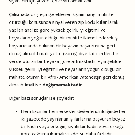
siyahi biri için yüzde 3,5 civarı olmaktadır.
Çalışmada öz geçmişe eklenen kişinin hangi muhitte
oturduğu konusunda sinyal veren zip kodu kullanılarak
yapılan analize göre yüksek gelirli, iyi eğitimli ve
beyazların yoğun olduğu bir muhitte ikamet ederek iş
başvurusunda bulunan bir beyazın başvurusuna geri
dönüş alma ihtimali, getto (varoş) diye tabir edilen bir
yerde oturan bir beyaza göre artmaktadır. Aynı şekilde
yüksek gelirli, iyi eğitimli ve beyazların yoğun olduğu bir
muhitte oturan bir Afro- Amerikan vatandaşın geri dönüş
alma ihtimali ise
değişmemektedir
.
Diğer bazı sonuçlar ise şöyledir:
Hem kadınlar hem erkekler değerlendirildiğinde her
iki gazetede yayınlanan iş ilanlarına başvuran beyaz
bir kadın veya erkeğin, siyahi bir kadın veya erkeğe
göre çağrılma ihtimali yüzde 50 daha fazladır.