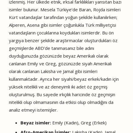
izlenmiş. Her ülkede etnik, ırksal farklılıkları yansıtan bazı
isimler bulunur. Mesela Türkiye’de Baran, Rojda isimleri
Kürt vatandaşlar tarafından yoğun şekilde kullanılırken;
Alperen, Asena gibi isimler çoğunlukla Türk milliyetçisi
vatandaşların çocuklarına koydukları isimlerdir. Bu ön
yargıya benzer şekilde araştırmacılar oluşturdukları öz
geçmişlerde ABD’de tanımasanız bile adını
duyduğunuzda gözünüzde beyaz Amerikalı olarak
canlanan Emily ve Greg, gözünüzde siyah Amerikalı
olarak canlanan Lakisha ve Jamal gibi isimleri
kullanmaktadır. Ayrıca her siyahi/beyaz erkek/kadın için
yüksek nitelikli ve az deneyimli iki adet öz geçmiş
oluşturulmuş. Bu sayede ırkçılık haricinde öz geçmişin
nitelikli olup olmamasının da etkisi olup olmadığını da
analiz etmeyi istemişler.
Beyaz isimler:
Emily (Kadın), Greg (Erkek)
Afro-Amerikan İsimler:
Lakisha (Kadın), Jamal